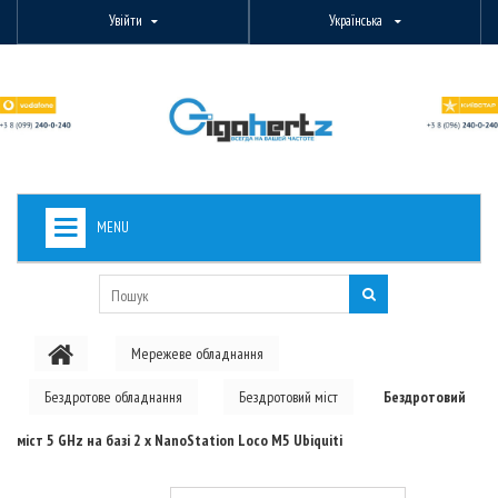
Увійти
Українська
MENU
+
ВИДЕОНАБЛЮДЕНИЕ
+
БЕЗДРОТОВЕ ОБЛАДНАННЯ
Мережеве обладнання
+
PON ОБЛАДНАННЯ
Бездротове обладнання
Бездротовий міст
Бездротовий
ОПТОВОЛОКОННЕ ОБЛАДНАННЯ
міст 5 GHz на базі 2 x NanoStation Loco M5 Ubiquiti
+
КАБЕЛЬНА ПРОДУКЦІЯ