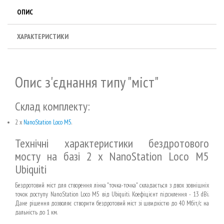
ОПИС
ХАРАКТЕРИСТИКИ
Опис з'єднання типу "міст"
Склад комплекту:
2 x
NanoStation Loco M5
.
Технічні характеристики бездротового
мосту на базі 2 x NanoStation Loco M5
Ubiquiti
Бездротовий міст для створення лінка "точка-точка" складається з двох зовнішніх
точок доступу NanoStation Loco M5 від Ubiquiti. Коефіцієнт підсилення - 13 dBi.
Дане рішення дозволяє створити бездротовий міст зі швидкістю до 40 Мбіт/с на
дальність до 1 км.