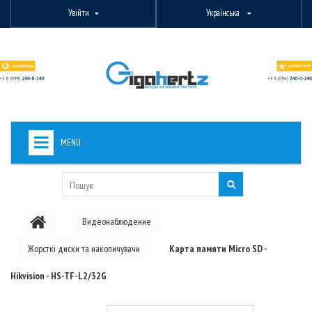
Увійти
Українська
MENU
+
ВИДЕОНАБЛЮДЕНИЕ
+
БЕЗДРОТОВЕ ОБЛАДНАННЯ
Видеонаблюдение
+
PON ОБЛАДНАННЯ
Жорсткі диски та накопичувачи
Карта памяти Micro SD -
ОПТОВОЛОКОННЕ ОБЛАДНАННЯ
Hikvision - HS-TF-L2/32G
+
КАБЕЛЬНА ПРОДУКЦІЯ