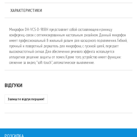
ХАРАКТЕРИСТИКИ
Микрофон DH-VCS-D-90BH представляет собой составляющею единицу
конференц-связи с оптимизированным настольным дизайном. Данный микрофон
имеет профессиональный 8-жильный разъем для каскадного подключения. Гибкий,
прочный и поворотный держатель для микрофона, с гусиной шеей, передает
высокочастотный сигнал. Для обеспечения речевого эффекта используется
аппаратное решение защиты от помех. Кроме того, устройство имеет функции:
слежение за видео, "soft-touch", автоматическое выключение.
ВІДГУКИ
Залиште відгук першим!
РОЗСИЛКА