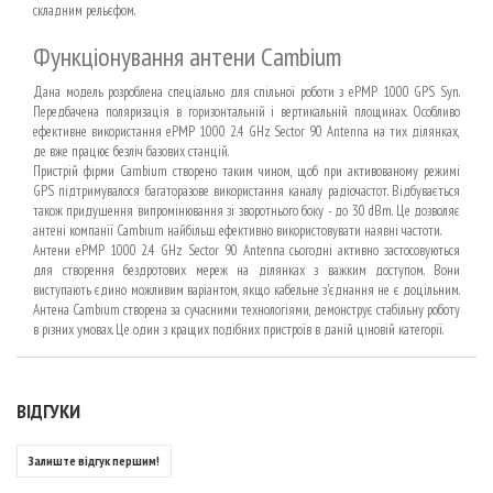
складним рельєфом.
Функціонування антени Cambium
Дана модель розроблена спеціально для спільної роботи з ePMP 1000 GPS Syn.
Передбачена поляризація в горизонтальній і вертикальній площинах. Особливо
ефективне використання ePMP 1000 2.4 GHz Sector 90 Antenna на тих ділянках,
де вже працює безліч базових станцій.
Пристрій фірми Cambium створено таким чином, щоб при активованому режимі
GPS підтримувалося багаторазове використання каналу радіочастот. Відбувається
також придушення випромінювання зі зворотнього боку - до 30 dBm. Це дозволяє
антені компанії Cambium найбільш ефективно використовувати наявні частоти.
Антени ePMP 1000 2.4 GHz Sector 90 Antenna сьогодні активно застосовуються
для створення бездротових мереж на ділянках з важким доступом. Вони
виступають єдино можливим варіантом, якщо кабельне з'єднання не є доцільним.
Антена Cambium створена за сучасними технологіями, демонструє стабільну роботу
в різних умовах. Це один з кращих подібних пристроїв в даній ціновій категорії.
ВІДГУКИ
Залиште відгук першим!