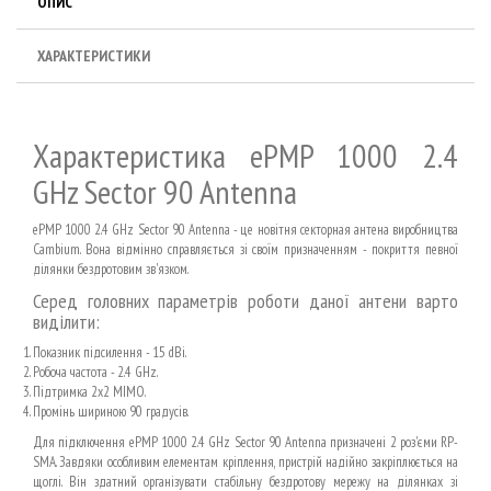
ОПИС
ХАРАКТЕРИСТИКИ
Характеристика ePMP 1000 2.4
GHz Sector 90 Antenna
ePMP 1000 2.4 GHz Sector 90 Antenna - це новітня секторная антена виробництва
Cambium. Вона відмінно справляється зі своїм призначенням - покриття певної
ділянки бездротовим зв'язком.
Серед головних параметрів роботи даної антени варто
виділити:
Показник підсилення - 15 dBi.
Робоча частота - 2.4 GHz.
Підтримка 2x2 MIMO.
Промінь шириною 90 градусів.
Для підключення ePMP 1000 2.4 GHz Sector 90 Antenna призначені 2 роз'єми RP-
SMA. Завдяки особливим елементам кріплення, пристрій надійно закріплюється на
щоглі. Він здатний організувати стабільну бездротову мережу на ділянках зі