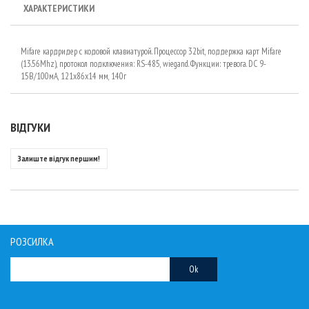
ХАРАКТЕРИСТИКИ
Mifare кардридер с кодовой клавиатурой. Процессор 32bit, поддержка карт Mifare
(13.56Mhz), протокол подключения: RS-485, wiegand. Функции: тревога. DC 9-
15В/100мА, 121х86х14 мм, 140г
ВІДГУКИ
Залиште відгук першим!
РОЗСИЛКА
Ok