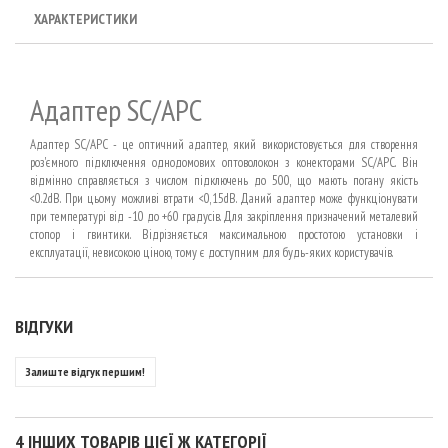
ХАРАКТЕРИСТИКИ
Адаптер SC/APC
Адаптер SC/APC - це оптичний адаптер, який використовується для створення
роз'ємного підключення однодомових оптоволокон з конекторами SC/APC. Він
відмінно справляється з числом підключень до 500, що мають погану якість
<0.2dB. При цьому можливі втрати <0,15dB. Даний адаптер може функціонувати
при температурі від -10 до +60 градусів. Для закріплення призначений металевий
стопор і гвинтики. Відрізняється максимальною простотою установки і
експлуатації, невисокою ціною, тому є доступним для будь-яких користувачів.
ВІДГУКИ
Залиште відгук першим!
4 ІНШИХ ТОВАРІВ ЦІЄЇ Ж КАТЕГОРІЇ