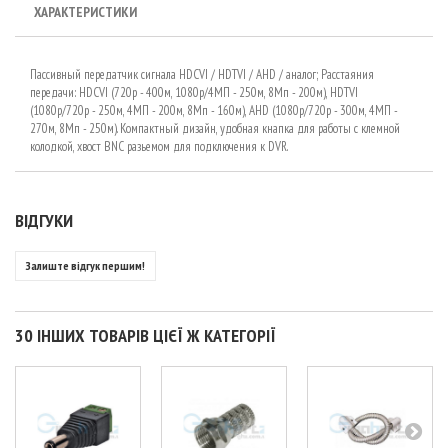
ХАРАКТЕРИСТИКИ
Пассивный передатчик сигнала HDCVI / HDTVI / AHD / аналог; Расстаяния
передачи: HDCVI (720p - 400м, 1080р/4МП - 250м, 8Мп - 200м), HDTVI
(1080р/720p - 250м, 4МП - 200м, 8Мп - 160м), AHD (1080р/720p - 300м, 4МП -
270м, 8Мп - 250м). Компактный дизайн, удобная кнапка для работы с клемной
колодкой, хвост BNC разьемом для подключения к DVR.
ВІДГУКИ
Залиште відгук першим!
30 ІНШИХ ТОВАРІВ ЦІЄЇ Ж КАТЕГОРІЇ