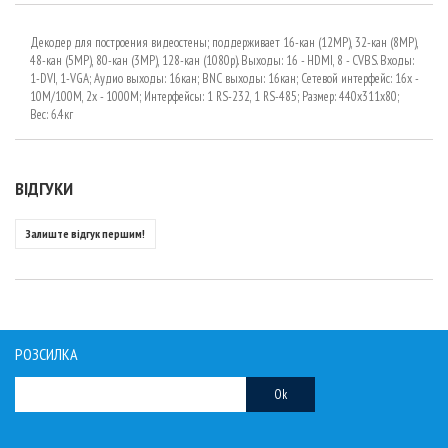
Декодер для построения видеостены; поддерживает 16-кан (12MP), 32-кан (8MP),
48-кан (5MP), 80-кан (3MP), 128-кан (1080p). Выходы: 16 - HDMI, 8 - CVBS. Входы:
1-DVI, 1-VGA; Аудио выходы: 16кан; BNC выходы: 16кан; Сетевой интерфейс: 16х -
10M/100M, 2х - 1000М; Интерфейсы: 1 RS-232, 1 RS-485; Размер: 440х311х80;
Вес: 6.4кг
ВІДГУКИ
Залиште відгук першим!
РОЗСИЛКА
Ok