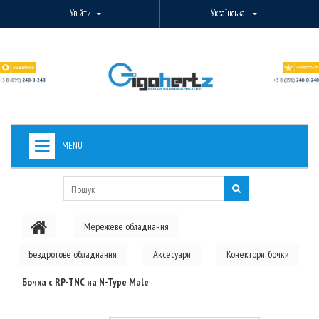
Увійти
Українська
MENU
+
ВИДЕОНАБЛЮДЕНИЕ
+
БЕЗДРОТОВЕ ОБЛАДНАННЯ
Мережеве обладнання
+
PON ОБЛАДНАННЯ
Бездротове обладнання
Аксесуари
Конектори, бочки
ОПТОВОЛОКОННЕ ОБЛАДНАННЯ
Бочка с RP-TNC на N-Type Male
+
КАБЕЛЬНА ПРОДУКЦІЯ