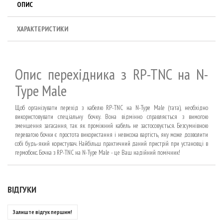
ОПИС
ХАРАКТЕРИСТИКИ
Опис перехідника з RP-TNC на N-
Type Male
Щоб організувати перехід з кабелю RP-TNC на N-Type Male (тата), необхідно
використовувати спеціальну бочку. Вона відмінно справляється з вимогою
зменшення загасання, так як проміжний кабель не застосовується. Безсумнівною
перевагою бочки є простота використання і невисока вартість, яку може дозволити
собі будь-який користувач. Найбільш практичний даний пристрій при установці в
гермобокс. Бочка з RP-TNC на N-Type Male - це Ваш надійний помічник!
ВІДГУКИ
Залиште відгук першим!