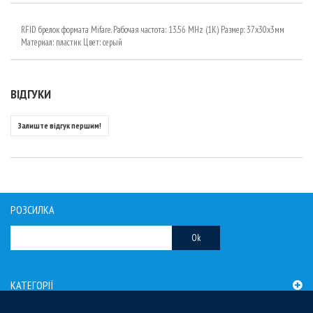
RFID брелок формата Mifare. Рабочая частота: 13.56 MHz (1K) Размер: 37х30х3мм
Материал: пластик Цвет: серый
ВІДГУКИ
Залиште відгук першим!
РОЗСИЛКА
Ok
КАТЕГОРІЇ