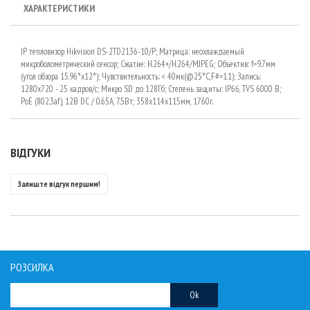
ХАРАКТЕРИСТИКИ
IP тепловизор Hikvision DS-2TD2136-10/P; Матрица: неохлаждаемый
микроболометрический сенсор; Сжатие: Н.264+/H.264/MJPEG; Объектив: f=9.7мм
(угол обзора 15.96°х12°); Чувствительность: < 40мк(@25°C,F#=1.1); Запись:
1280х720 - 25 кадров/с; Микро SD до 128Гб; Степень защиты: IP66, TVS 6000 B;
PoE (802.3af), 12В DC / 0.65A, 7.5Вт; 358x114х115мм, 1760г.
ВІДГУКИ
Залиште відгук першим!
РОЗСИЛКА
Ok