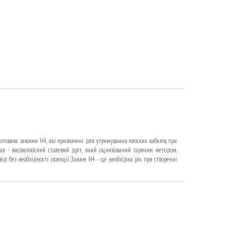
отовляє зажими Н4, які призначені для утримування плоских кабелів, при
ріал - високоякісний сталевий дріт, який оцинкований гарячим методом.
від без необхідності ізоляції. Зажим Н4 - це необхідна річ при створенні