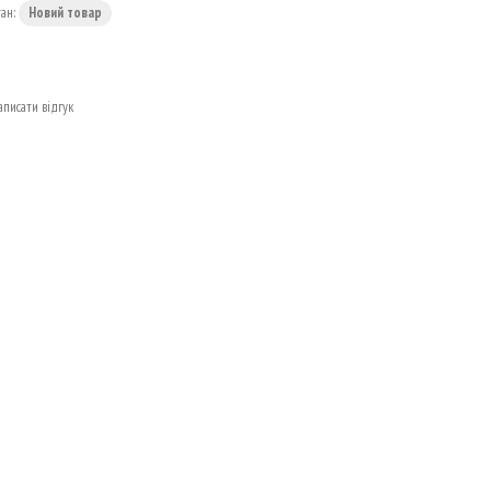
тан:
Новий товар
аписати відгук