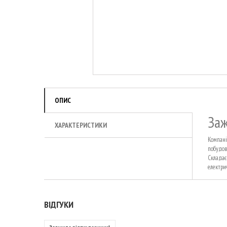
ОПИС
За
ХАРАКТЕРИСТИКИ
Компані
побудов
Складає
електри
ВІДГУКИ