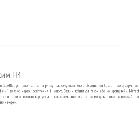
жим Н4
я SteelNet успішно працює на ринку телекомунікаційного обладнання. Серед іншого, фірма виг
і лінії зв'язку, мережі освітлення і іншого. Зажим кріпиться гаком або на кронштейн. Мате
ться він з пластикового корпусу, а також полімерних клинів, які можуть затискати плоский про
чних мереж.