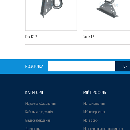
Гак К12
Гак К16
РОЗСИЛКА
Ok
КАТЕГОРІЇ
МІЙ ПРОФІЛЬ
Мережеве обладнання
Мої замовлення
Кабельна продукція
Мої повернення
Видеонаблюдение
Мої адреси
Домофоны
Моя персональна інформація