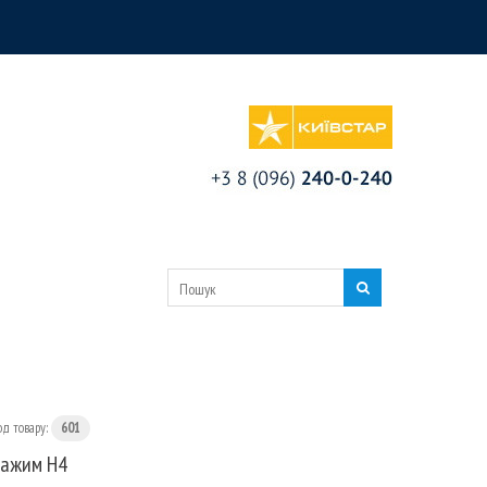
од товару:
601
ажим Н4