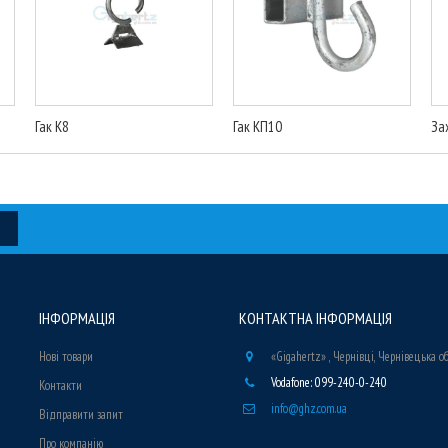
Гак К8
Гак КП10
За
ІНФОРМАЦІЯ
КОНТАКТНА ІНФОРМАЦІЯ
Нові товари
«Gigahertz» , Чернівці, Чернівецька о
Vodafone: 099-240-0-240
Контакти
info@ghz.com.ua
Відправити запит
Про компанію