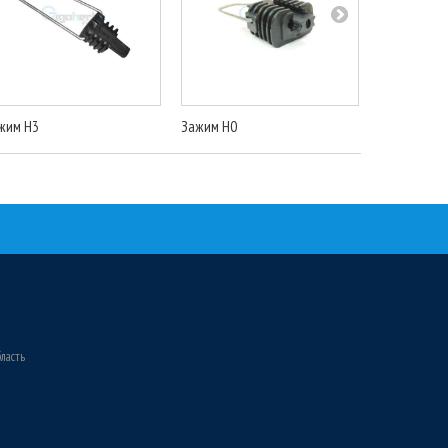
жим H3
Зажим Н0
Зажим Н11
бласть