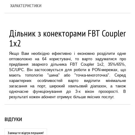
ХАРАКТЕРИСТИКИ
Дільник з конекторами FBT Coupler
1x2
Якщо Вам необхідно ефективно і економно розділити одне
оптоволокно на 64 користувачі, то варто задуматися про
придбання зварного дільника FBT Coupler 1x2, 35%/65%,
SC/UPC. Він застосовується для роботи в PON-мережах, що
мають топологію "шина" або "точка-многоточка". Серед
характерних особливостей варто виділити мінімальне
загасання на порт, широкий хвильовий діапазон, а також
одночасне функціонування до 3-х вікон прозорості. В
результаті кожен абонент отримує більше якісних послуг.
ВІДГУКИ
Залиште відгук першим!