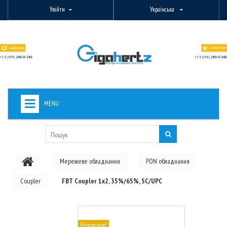
Увійти
Українська
MENU
+
ВИДЕОНАБЛЮДЕНИЕ
+
БЕЗДРОТОВЕ ОБЛАДНАННЯ
Мережеве обладнання
PON обладнання
+
PON ОБЛАДНАННЯ
Coupler
FBT Coupler 1x2, 35%/65%, SC/UPC
ОПТОВОЛОКОННЕ ОБЛАДНАННЯ
+
КАБЕЛЬНА ПРОДУКЦІЯ
Розпродаж!