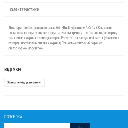
ХАРАКТЕРИСТИКИ
Двусторонняя беспроводная связь 868 МГц. Шифрование AES-128. Операции:
постановка на охрану, снятие с охраны, очистка тревог и т. д. Постановка на охрану
или снятие с охраны с помощью карты. Регистрация патрульной карты (отличается
от карты постановки/ снятия с охраны). Полностью сенсорный экран со
светодиодной подсветкой.
ВІДГУКИ
Залиште відгук першим!
РОЗСИЛКА