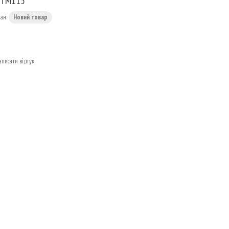
VTM115
тан:
Новий товар
аписати відгук