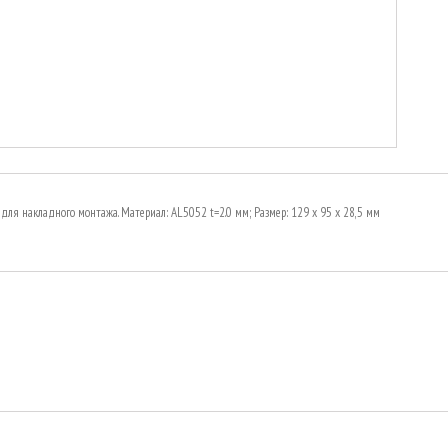
 для накладного монтажа. Материал: AL5052 t=2.0 мм; Размер: 129 х 95 х 28,5 мм