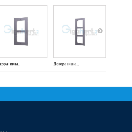
коративна...
Декоративна...
Уголок для..
бласть