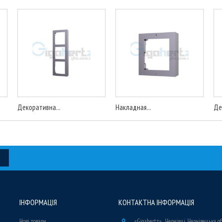
Декоративна...
Накладная...
Де
ІНФОРМАЦІЯ
КОНТАКТНА ІНФОРМАЦІЯ
Нові товари
«Gigahertz» , Чернівці, Чернівецька о