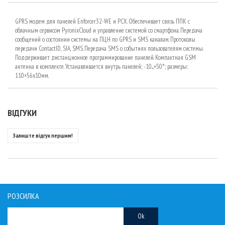
GPRS модем для панелей Enforcer32-WE и PCX. Обеспечивает связь ППК с
облачным сервисом PyronixCloud и управление системой со смартфона. Передача
сообщений о состоянии системы на ПЦН по GPRS и SMS каналам. Протоколы
передачи ContactID, SIA, SMS. Передача SMS о событиях пользователям системы.
Поддерживает дистанционное программирование панелей. Компактная GSM
антенна в комплекте. Устанавливается внутрь панелей; -10....+50°; размеры:
110×56x10мм.
ВІДГУКИ
Залиште відгук першим!
РОЗСИЛКА
Ok