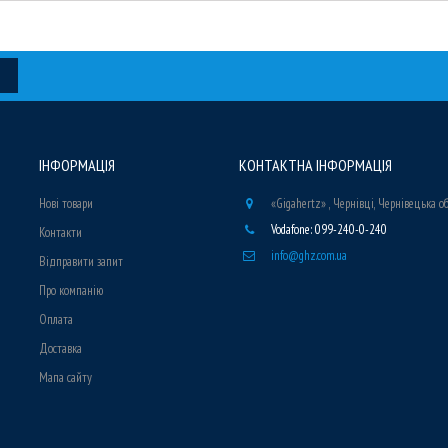
ІНФОРМАЦІЯ
КОНТАКТНА ІНФОРМАЦІЯ
Нові товари
«Gigahertz» , Чернівці, Чернівецька о
Vodafone: 099-240-0-240
Контакти
info@ghz.com.ua
Відправити запит
Про компанію
Оплата
Доставка
Мапа сайту