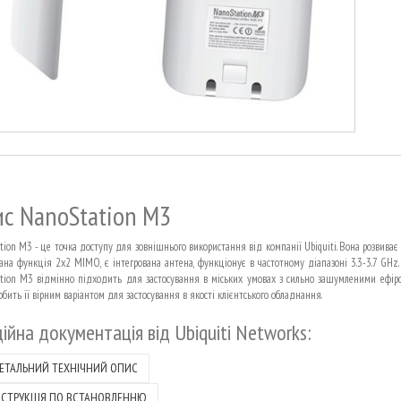
с NanoStation M3
tion M3 - це точка доступу для зовнішнього використання від компанії Ubiquiti. Вона розвиває
вана функція 2x2 MIMO, є інтегрована антена, функціонує в частотному діапазоні 3.3-3.7 GHz
tion M3 відмінно підходить для застосування в міських умовах з сильно зашумленими ефіром
обить її вірним варіантом для застосування в якості клієнтського обладнання.
ійна документація від
Ubiquiti Networks:
ЕТАЛЬНИЙ ТЕХНІЧНИЙ ОПИС
НСТРУКЦІЯ ПО ВСТАНОВЛЕННЮ