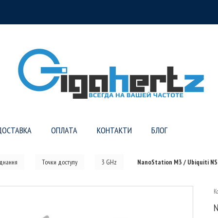
ДОСТАВКА
ОПЛАТА
КОНТАКТИ
БЛОГ
аднання
Точки доступу
3 GHz
NanoStation M3 / Ubiquiti N
К
N