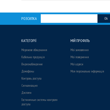
РОЗСИЛКА
Ok
КАТЕГОРІЇ
МІЙ ПРОФІЛЬ
Мережеве обладнання
Мої замовлення
Кабельна продукція
Мої повернення
Видеонаблюдение
Мої адреси
Домофоны
Моя персональна інформація
Контроль доступа
Сигнализация
Дисплеи
Гостиничные системы контроля
доступа