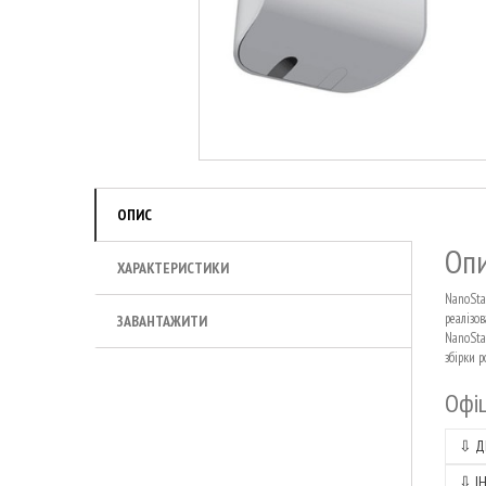
ОПИС
Опи
ХАРАКТЕРИСТИКИ
NanoSta
реалізо
ЗАВАНТАЖИТИ
NanoSta
збірки р
Офіц
⇩
Д
⇩
І