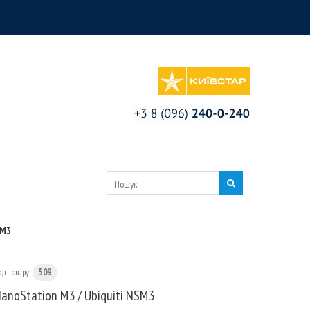
SM3
од товару:
509
anoStation M3 / Ubiquiti NSM3