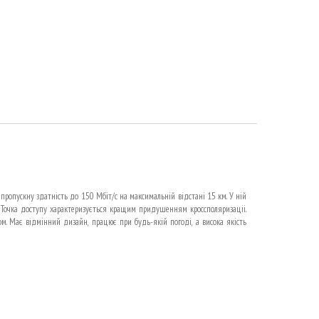
 пропускну здатність до 150 Мбіт/с на максимальній відстані 15 км. У ній
. Точка доступу характеризується кращим придушенням кроссполяризаціі.
. Має відмінний дизайн, працює при будь-якій погоді, а висока якість