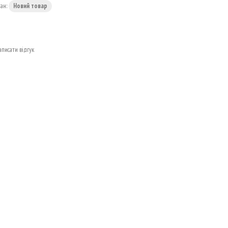
тан:
Новий товар
аписати відгук