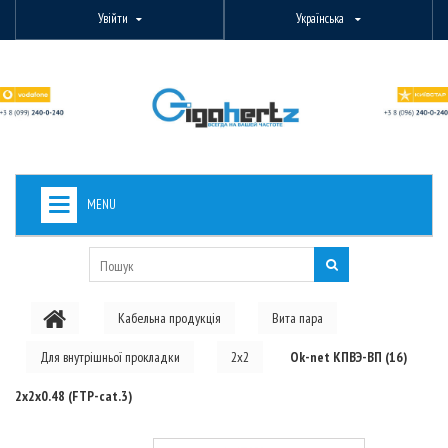
Увійти
Українська
MENU
+
ВИДЕОНАБЛЮДЕНИЕ
+
БЕЗДРОТОВЕ ОБЛАДНАННЯ
Кабельна продукція
Вита пара
+
PON ОБЛАДНАННЯ
Для внутрішньої прокладки
2x2
Ok-net КПВЭ-ВП (16)
ОПТОВОЛОКОННЕ ОБЛАДНАННЯ
2х2х0.48 (FTP-cat.3)
+
КАБЕЛЬНА ПРОДУКЦІЯ