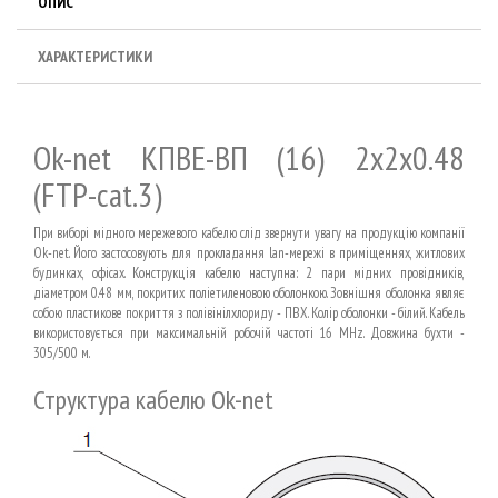
ОПИС
ХАРАКТЕРИСТИКИ
Ok-net КПВЕ-ВП (16) 2х2х0.48
(FTP-cat.3)
При виборі мідного мережевого кабелю слід звернути увагу на продукцію компанії
Ok-net. Його застосовують для прокладання lan-мережі в приміщеннях, житлових
будинках, офісах. Конструкція кабелю наступна: 2 пари мідних провідників,
діаметром 0.48 мм, покритих поліетиленовою оболонкою. Зовнішня оболонка являє
собою пластикове покриття з полівінілхлориду - ПВХ. Колір оболонки - білий. Кабель
використовується при максимальній робочій частоті 16 MHz. Довжина бухти -
305/500 м.
Структура кабелю Ok-net