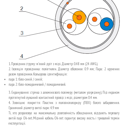
1. Провідник струму: м'який дріт з міді. Діаметр: 0.48 мм (24 AWG).
2. Ізоляція провідника: поліетилен. Діаметр оболонки: 0.9 мм; Пара: 2 кручених
разом провідники. Кольорова ідентифікація:
пара 1: біло-синій / синій;
пара 2: біло-помаранчевий / помаранчевий.
3. Екранування: стрічка з алюмінієвого полімеру (металом усередину). Під екраном
протягнутий лужаний контактний провід з міді, діаметром 0.4 мм.
4. Зовнішнє покриття: Пластик з полівінілхлориду (ПВХ) білого забарвлення.
Граничний діаметр витої пари: 4.9 мм
Tі, хто розраховує на максимальну довговічність обладнання, віддають перевагу
витій парі Ok-net. Мідний кабель Ok-net гарантує високу якість і тривалий термін
експлуатації.