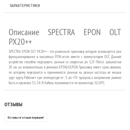
ХАРАКТЕРИСТИКИ
Описание
SPECTRA EPON OLT
PX20++
SPECTRA
EPON
OLT
PX
20++ - это усиленный трансивер, который используется для
функционирования в пассивных
PON
-сетях вместе с коммутатором
OLT
. Данное
устройство способно передавать данные со скоростью до 1.25 Гбит/с дальностью
20 км, но исключительно в режимах
EPON
/
GEPON
. Трансивер имеет одно волокно,
по которому передаются и принимаются данные на разных частотах, не мешая
друг другу. Работает при температуре от -5 до +70 градусов, а напряжение должно
быть в пределах 3.1-3.4 В. Кабель подключается по коннектору
SC
/
UPC
.
ОТЗЫВЫ
Оставьте отзыв первым!