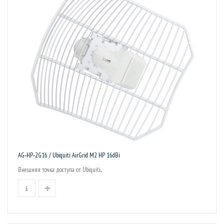
AG‑HP‑2G16 / Ubiquiti AirGrid M2 HP 16dBi
Внешняя точка доступа от Ubiquiti...