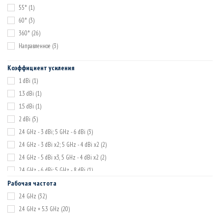
55°
(1)
60°
(3)
360°
(26)
Направленное
(3)
Коэффициент усиления
1 dBi
(1)
1.3 dBi
(1)
1.5 dBi
(1)
2 dBi
(5)
2.4 GHz - 3 dBi; 5 GHz - 6 dBi
(3)
2.4 GHz - 3 dBi x2; 5 GHz - 4 dBi x2
(2)
2.4 GHz - 5 dBi x3, 5 GHz - 4 dBi x2
(2)
2.4 GHz - 6 dBi; 5 GHz - 8 dBi
(1)
Рабочая частота
3 dBi x2
(2)
5 dBi
(1)
2.4 GHz
(32)
5 dBi x2
(1)
2.4 GHz + 5.3 GHz
(20)