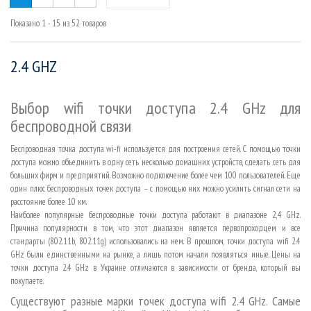
Показано 1 - 15 из 52 товаров
2.4 GHZ
Выбор wifi точки доступа 2.4 GHz для
беспроводной связи
Беспроводная точка доступа wi-fi используется для построения сетей. С помощью точки
доступа можно объединить в одну сеть несколько домашних устройств, сделать сеть для
больших фирм и предприятий. Возможно подключение более чем 100 пользователей. Еще
один плюс беспроводных точек доступа – с помощью них можно усилить сигнал сети на
расстояние более 10 км.
Наиболее популярные беспроводные точки доступа работают в диапазоне 2,4 GHz.
Причина популярности в том, что этот диапазон является первопроходцем и все
стандарты (802.11b, 802.11g) использовались на нем. В прошлом, точки доступа wifi 2.4
GHz были единственными на рынке, а лишь потом начали появляться иные. Цены на
точки доступа 2.4 GHz в Украине отличаются в зависимости от бренда, который вы
покупаете.
Существуют разные марки точек доступа wifi 2.4 GHz. Самые