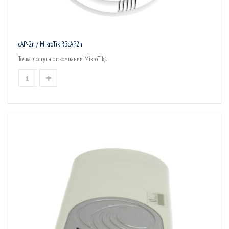
cAP-2n / MikroTik RBcAP2n
Точка доступа от компании MikroTik,...