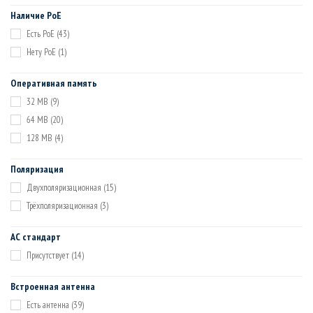
6 dBi
(2)
Наличие PoE
8 dBi x3
(1)
Есть PoE
(43)
8.5 dBi
(1)
Нету PoE
(1)
10 dBi x2
(2)
11 dBi
(1)
Оперативная память
12 dBi
(1)
32 MB
(9)
16 dBi
(1)
64 MB
(20)
17 dBi
(2)
128 MB
(4)
18 dBi
(1)
20 dBi
(1)
Поляризация
Двухполяризационная
(15)
Трёхполяризационная
(3)
АС стандарт
Присутствует
(14)
Встроенная антенна
Есть антенна
(39)