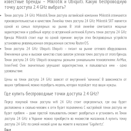
известные бренды – Mikrotik и Ubiquiti. Какую беспроводную
точку доступа 2.4 GHz выбрать?
Точки доступа 2.4 GHz Mikrotik. Точки доступа латвийской компании Mikrotik отличаются
производительностью и качеством. Линейка точек доступа 2.4 GHz Mikrotik SXT является
одной из самых популярных на рынке. В этой линейке сочетаются мощные
характеристики и удобный корпус со встроенной антенной. Купить точки доступа 2.4 GHz
бренда Mikrotik стоит еще по одной причине: внутри этих беспроводных устройств
установлена революционная операционная система RouterOS.
Точки доступа 2.4 GHz Ubiquiti. Ubiquiti – гигант на рынке сетевого оборудования.
Вменяемая цена и высокое качество стало залогом успехов точек доступа от этого бренда.
Точки доступа 2.4 GHz Ubiquiti оснащены разными уникальными технологиями: AirMax,
InnerFeed. Они значительно улучшают характеристики, и пользоваться ими - одно
удовольствие.
Цены на точки доступа 2.4 GHz зависят от внутренней ”начинки”. В зависимости от
ваших требований, можно подобрать модель, которая подойдет под ваши нужды.
Где купить беспроводные точки доступа 2.4 GHz?
Перед покупкой точки доступа wifi 2.4 GHz стоит определиться, где она будет
расположена и сколько человек к сети будет подключено. С настройкой точки доступа не
будет проблем – даже простой пользователь сможет разобраться и установить ее. Точки
доступа 2.4 GHz в Украине можно приобрести во множестве магазинов. А купить точку
доступа 2.4 GHz по самой низкой цене вы можете в магазине ”Gigahertz”.
Еще