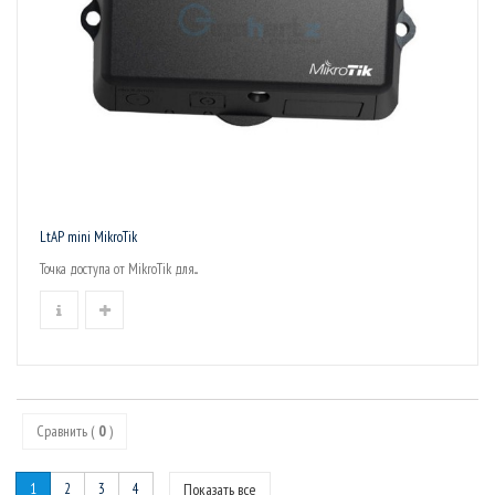
LtAP mini MikroTik
Точка доступа от MikroTik для...
Сравнить (
0
)
1
2
3
4
Показать все