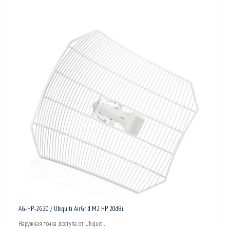
AG‑HP‑2G20 / Ubiquiti AirGrid M2 HP 20dBi
Наружная точка доступа от Ubiquiti...