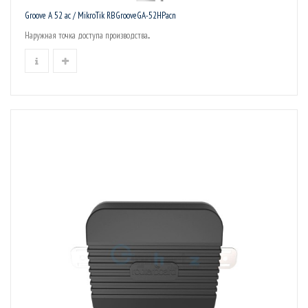
Groove A 52 ac / MikroTik RBGrooveGA-52HPacn
Наружная точка доступа производства...