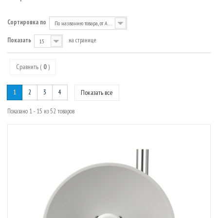
МАРШРУТИЗАТОРЫ
Сортировка по
По названию товара, от А до Я
Показать
на странице
15
Сравнить (
0
)
1
2
3
4
Показать все
Показано 1 - 15 из 52 товаров