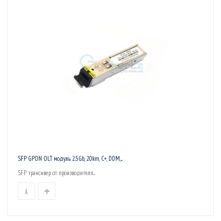
SFP GPON OLT модуль 2.5Gb, 20km, C+, DDM,...
SFP трансивер от производителя...