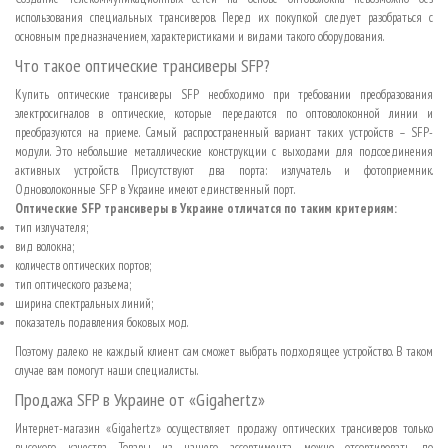
использования специальных трансиверов. Перед их покупкой следует разобраться с
основным предназначением, характеристиками и видами такого оборудования.
Что такое оптические трансиверы SFP?
Купить оптические трансиверы SFP необходимо при требовании преобразования
электросигналов в оптические, которые передаются по оптоволоконной линии и
преобразуются на приеме. Самый распространенный вариант таких устройств – SFP-
модули. Это небольшие металлические конструкции с выходами для подсоединения
активных устройств. Присутствуют два порта: излучатель и фотоприемник.
Одноволоконные SFP в Украине имеют единственный порт.
Оптические SFP трансиверы в Украине отличатся по таким критериям:
тип излучателя;
вид волокна;
количеств оптических портов;
тип оптического разъема;
ширина спектральных линий;
показатель подавления боковых мод.
Поэтому далеко не каждый клиент сам сможет выбрать подходящее устройство. В таком
случае вам помогут наши специалисты.
Продажа SFP в Украине от «Gigahertz»
Интернет-магазин «Gigahertz» осуществляет продажу оптических трансиверов только
высокого качества. Товары из нашего ассортимента можно отсортировать по