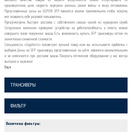
производителю, цене, скорости передачи данных, длине волны и виду оптоволокна.
Представленные цены на GEPON SFP являются вполне приемлемыми, чтобы покупку
мог позволить себе рядовой пользователь.
Предусмотрена быстрая доставка с собственного склада одной из курьерских служб.
Сотрудники компании проверяют устройства на работоспособность, а оплату можно
совершить после получения заказа. Есть возможность купить SFP трансиверы оптом по
значительно сниженной стоимости.
Специалисты «Gigahertz» посоветуют лучший товар, если вы испытываете проблемы с
выбором. Цены на SFP трансиверы, представленные на сайте, являются окончательными
и не изменяются при доставке заказа. Покупать оптическое оборудование у нас всегда
выгодно и надежно!
Еще
ТРАНСИВЕРЫ
ФИЛЬТР
Включены фильтры: