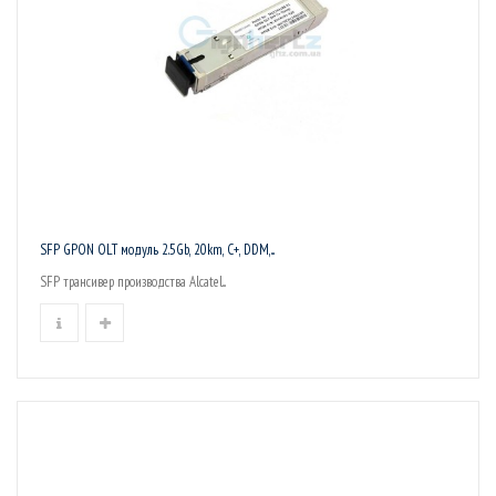
SFP GPON OLT модуль 2.5Gb, 20km, C+, DDM,...
SFP трансивер производства Alcatel...