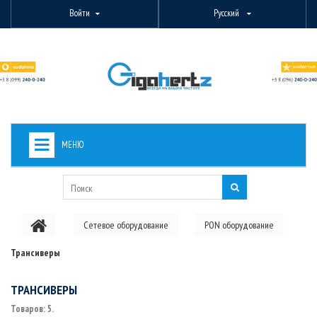
Войти
Русский
МЕНЮ
+
ВИДЕОНАБЛЮДЕНИЕ
+
БЕСПРОВОДНОЕ ОБОРУДОВАНИЕ
Сетевое оборудование
PON оборудование
+
PON ОБОРУДОВАНИЕ
Трансиверы
ОПТОВОЛОКОННОЕ ОБОРУДОВАНИЕ
ТРАНСИВЕРЫ
+
КАБЕЛЬНАЯ ПРОДУКЦИЯ
Товаров: 5.