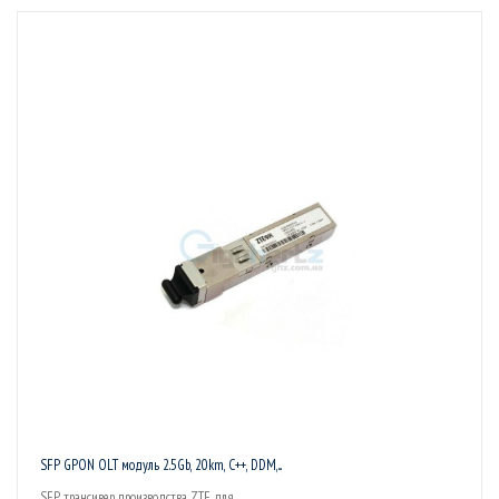
SFP GPON OLT модуль 2.5Gb, 20km, C++, DDM,...
SFP трансивер производства ZTE для...