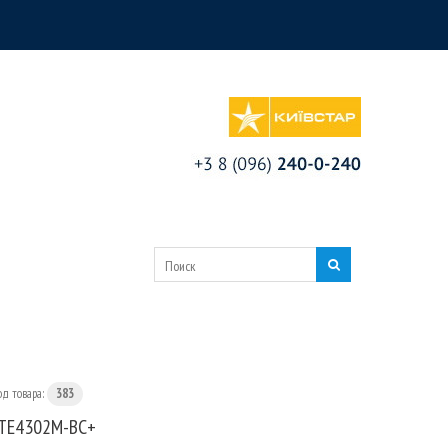
од товара:
383
TE4302M-BC+