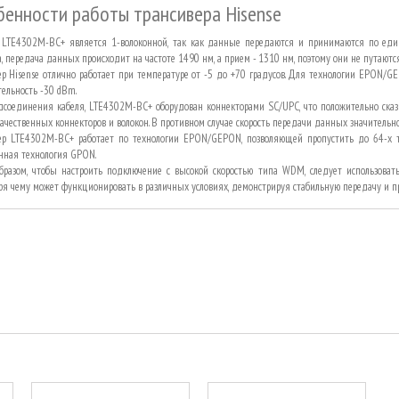
енности работы трансивера Hisense
LTE4302M-BC+ является 1-волоконной, так как данные передаются и принимаются по единс
а, передача данных происходит на частоте 1490 нм, а прием - 1310 нм, поэтому они не путаютс
ер Hisense отлично работает при температуре от -5 до +70 градусов. Для технологии EPON/G
тельность -30
dBm
.
соединения кабеля, LTE4302M-BC+ оборудован коннекторами SC/UPC, что положительно сказ
качественных коннекторов и волокон. В противном случае скорость передачи данных значительн
ер LTE4302M-BC+ работает по технологии EPON/GEPON, позволяющей пропустить до 64-х те
нная технология GPON.
бразом, чтобы настроить подключение с высокой скоростью типа WDM, следует использовать
ря чему может функционировать в различных условиях, демонстрируя стабильную передачу и 