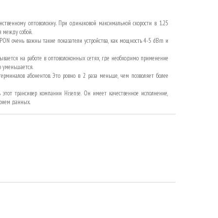
твенному оптоволокну. При одинаковой максимальной скорости в 1.25
я между собой.
EPON очень важны такие показатели устройства, как мощность 4-5
dBm
и
ывается на работе в оптоволоконных сетях, где необходимо применение
о уменьшается.
рминалов абонентов. Это ровно в 2 раза меньше, чем позволяет более
 этот трансивер компании Hisense. Он имеет качественное исполнение,
прием данных.