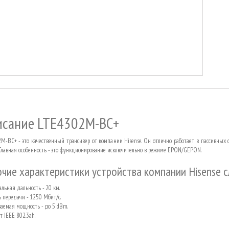
исание LTE4302M-BC+
M-BC+ - это качественный трансивер от компании Hisense. Он отлично работает в пассивных
 Главная особенность - это функционирование исключительно в режиме EPON/GEPON.
чие характеристики устройства компании Hisense 
льная дальность - 20 км.
ь передачи - 1250 Мбит/с.
аемая мощность - до 5
dBm
.
т IEEE 802.3ah.