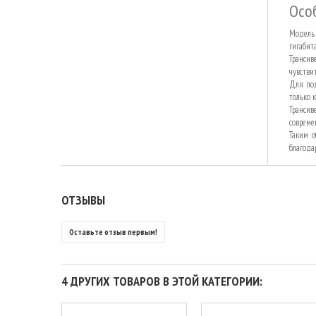
Особ
Модель 
гигабит
Трансив
чувстви
Для под
только 
Трансив
совреме
Таким о
благода
ОТЗЫВЫ
Оставьте отзыв первым!
4 ДРУГИХ ТОВАРОВ В ЭТОЙ КАТЕГОРИИ: