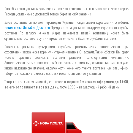
МАРШРУТИЗАТОРЫ
Способ и сроки доставки уточняются после совершения заказа в разговоре с менеджером.
Расходы, связанные с доставкой товара, берет на себя заказчик.
Заказ доставляется по всей территории Украины популярными курьерскими службами:
Новая почта
,
Ин-тайм
,
Деливери
. Предусмотрена доставка по адресу курьером от службы
доставки. По запросу клиента (через менеджера нашей компании), может быть
организована доставка другими представленными в Украине службами доставки.
Стоимость доставки курьерскими службами рассчитывается автоматически при
оформлении заказа через корзину интернет-магазина GHz.com.ua. Таким образом Вы сразу
можете сравнить стоимость доставки разными транспортными компаниями.
Автоматически рассчитывается приблизительная стоимость доставки, так как в случае
заказа наложенного платежа, отдаленности конечного пункта доставки или специфики
габаритов посылки стоимость доставки может отличатся от указанной.
Товары отправляются каждый день, кроме выходных.
Если заказ оформлен до 15:00,
то его отправляют в тот же день
, после 15:00
–
на следующий рабочий день.