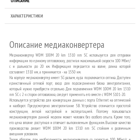
ОПИСАНИЕ
ХАРАКТЕРИСТИКИ
Описание медиаконвертера
Медиаконвертер WDM 100M 20 km 1310 nm SC используется для отправки
информации по единому оптоволокну, достигая максимальной скорости 100 Мбит/
с и дальности до 20 км. Информация передается на волне, длина которой
составляет 1310 нм, а принимается - на 1550 нм.
На корпусе медиаконвертер имеет SC-разъем, куда подключается оптика. Доступен
единственный сетевой порт, вход для подсоединения блока электропитания,
который нужно приобрести отдельно. Для подключения WDM 100M 20 km 1310
nm SC с 2-х сторон оптоволокна, следует применять его вместе с WDM S101-20.
Используется устройство для конвертации данных с порта Ethernet на оптический
и наоборот. Предусмотрено электропитание 5В. Устройство отличается простотой
конструкции, легкой настройкой и эксплуатацией. Поэтому пользоваться
медиаконвертером данной модели может человек без особого опыта. Кроме того,
его цена вполне доступная и отвечает выполняемым функциям. Высокое качество
производства делает WDM 100M 20 km 1310 nm SC стойким к различным
внешним условиям.
Таким образом, при необходимости медиаконвертера со скоростью 100 Мбит/с и