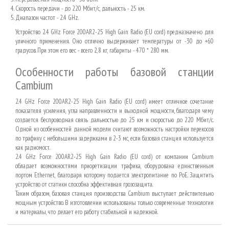
Скорость передачи - до 220 Мбит/с, дальность - 25 км.
Диапазон частот - 2.4 GHz.
Устройство 2.4 GHz Force 200AR2-25 High Gain Radio (EU cord) предназначено для
уличного применения. Оно отлично выдерживает температуры от -30 до +60
градусов. При этом его вес - всего 2,8 кг, габариты - 470 * 280 мм.
Особенности работы базовой станции
Cambium
2.4 GHz Force 200AR2-25 High Gain Radio (EU cord) имеет отличное сочетание
показателя усиления, угла направленности и выходной мощности, благодаря чему
создается беспроводная связь дальностью до 25 км и скоростью до 220 Мбит/с.
Одной из особенностей данной модели считают возможность настройки перекосов
по трафику с небольшими задержками в 2-3 мс, если базовая станция используется
как радиомост.
2.4 GHz Force 200AR2-25 High Gain Radio (EU cord) от компании Cambium
обладает возможностями приоретизации трафика, оборудована единственным
портом Ethernet, благодаря которому подается электропитание по PoE. Защитить
устройство от статики способна эффективная грозозащита.
Таким образом, базовая станция производства Cambium выступает действительно
мощным устройство. В изготовлении использованы только современные технологии
и материалы, что делает его работу стабильной и надежной.