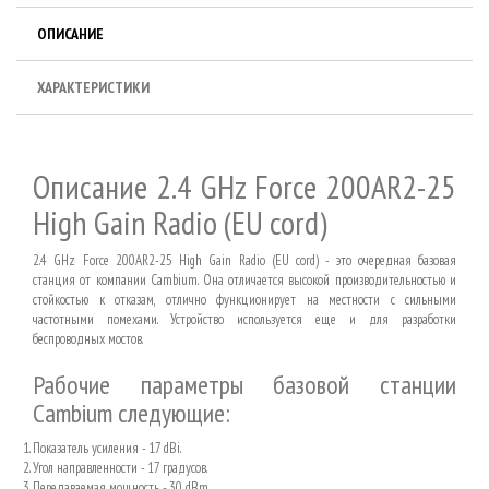
ОПИСАНИЕ
ХАРАКТЕРИСТИКИ
Описание 2.4 GHz Force 200AR2-25
High Gain Radio (EU cord)
2.4 GHz Force 200AR2-25 High Gain Radio (EU cord) - это очередная базовая
станция от компании Cambium. Она отличается высокой производительностью и
стойкостью к отказам, отлично функционирует на местности с сильными
частотными помехами. Устройство используется еще и для разработки
беспроводных мостов.
Рабочие параметры базовой станции
Cambium следующие:
Показатель усиления - 17
dBi
.
Угол направленности - 17 градусов.
Передаваемая мощность - 30
dBm
.