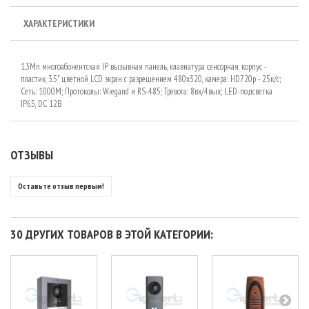
ХАРАКТЕРИСТИКИ
1.3Мп многоабонентская IP вызывная панель, клавиатура сенсорная, корпус -
пластик, 3.5" цветной LCD экран с разрешением 480х320, камера: HD720p - 25к/с;
Сеть: 1000M; Протоколы: Wiegand и RS-485; Тревога: 8вх/4вых; LED-подсветка
IP65, DC 12В
ОТЗЫВЫ
Оставьте отзыв первым!
30 ДРУГИХ ТОВАРОВ В ЭТОЙ КАТЕГОРИИ: