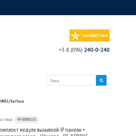
-IME1/Surface
од товара:
99-00001151
омплект модуля вызывной IP панели +