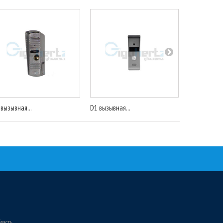
 вызывная...
D1 вызывная...
2МП IP...
бласть