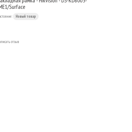
акладная рамка - Hikvision - DS-KD8003-
ME1/Surface
остояние:
Новый товар
аписать отзыв