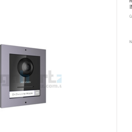
н
I
С
Н