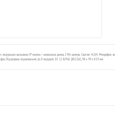
т, модульная вызывная IP панель + накладная рамка. 2 Мп камера; Сжатие: H.264; Микрофон: в
тфон. Поддержка подключений до 8 модулей; DC 12 В/PoE (802.3af), 98 x 99 x 43.9 мм