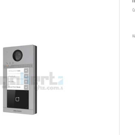
п
С
Н