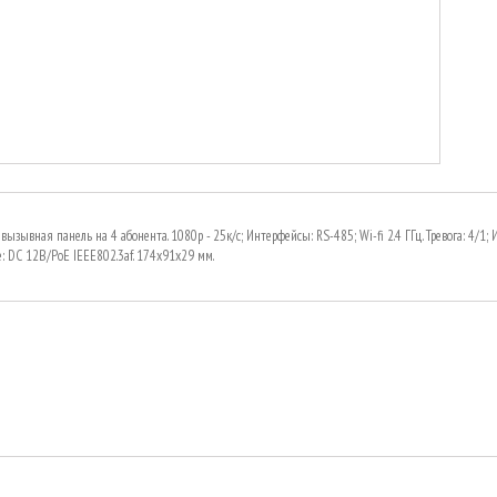
вызывная панель на 4 абонента. 1080р - 25к/с; Интерфейсы: RS-485; Wi-fi 2.4 ГГц. Тревога: 4/1
: DC 12В/PoE IEEE802.3af. 174x91x29 мм.