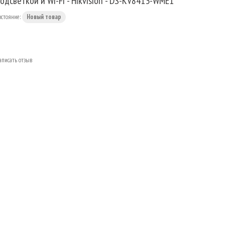
одсветкой и Wi-Fi - Hikvision - DS-KV8413-WME1
остояние:
Новый товар
аписать отзыв