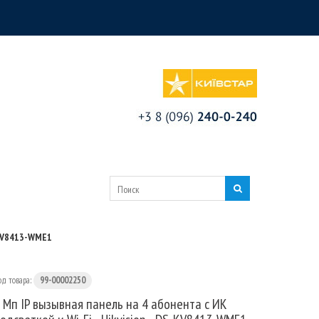
S-KV8413-WME1
од товара:
99-00002250
 Мп IP вызывная панель на 4 абонента c ИК