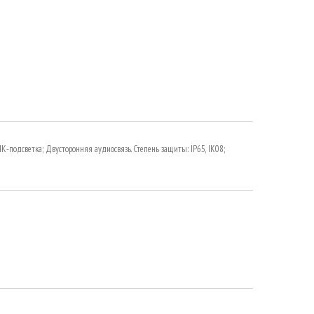
; ИК-подсветка; Двусторонняя аудиосвязь. Степень защиты: IP65, IK08;