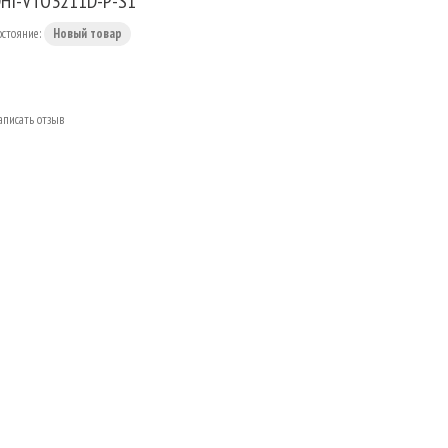
HI-VTO3211D-P-S1
остояние:
Новый товар
аписать отзыв