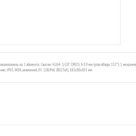
 видеопанель на 1 абонента; Сжатие: H.264; 1/2.8" CMOS; f=1.9 мм (угол обзора 132°); 1 механи
ние; IP65, IK08, алюминий, DC 12В/PoE (802.3af), 182х30х101 мм