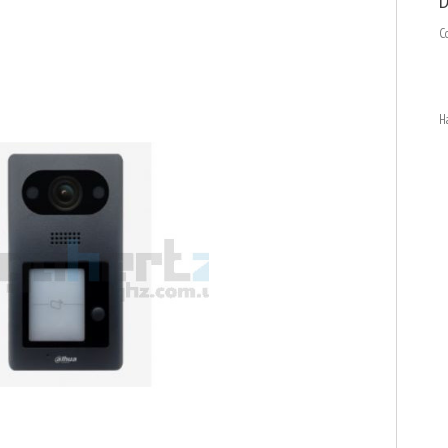
D
С
Н