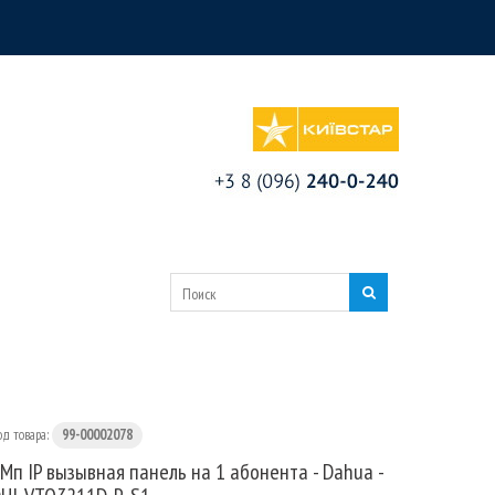
од товара:
99-00002078
Мп IP вызывная панель на 1 абонента - Dahua -