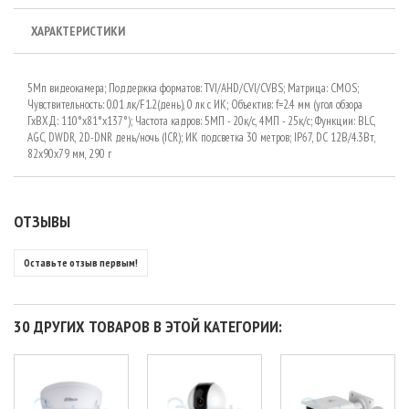
ХАРАКТЕРИСТИКИ
5Мп видеокамера; Поддержка форматов: TVI/AHD/CVI/CVBS; Матрица: CMOS;
Чувствительность: 0.01 лк/F1.2(день), 0 лк c ИК; Объектив: f=2.4 мм (угол обзора
ГхВХД: 110°х81°х137°); Частота кадров: 5МП - 20к/с, 4МП - 25к/с; Функции: BLC,
AGC, DWDR, 2D-DNR день/ночь (ICR); ИК подсветка 30 метров; IP67, DC 12В/4.3Вт,
82х90x79 мм, 290 г
ОТЗЫВЫ
Оставьте отзыв первым!
30 ДРУГИХ ТОВАРОВ В ЭТОЙ КАТЕГОРИИ: