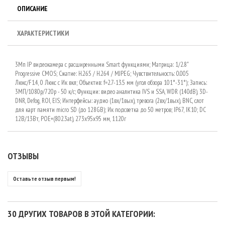
ОПИСАНИЕ
ХАРАКТЕРИСТИКИ
3Мп IP видеокамера с расширенными Smart функциями; Матрица: 1/2.8"
Progressive CMOS; Сжатие: H.265 / H.264 / MJPEG; Чувствительность: 0.005
Люкс/F1.4, 0 Люкс c Ик вкл; Объектив: f=2.7-13.5 мм (угол обзора 101°-31°); Запись:
3МП/1080р/720р - 50 к/с; Функции: видео аналитика IVS и SSA, WDR (140dB), 3D-
DNR, Defog, ROI, EIS; Интерфейсы: аудио (1вх/1вых), тревога (2вх/1вых), BNC, слот
для карт памяти micro SD (до 128GB); Ик подсветка до 50 метров; IP67, IK10; DC
12В/13Вт, POE+(802.3at), 273х95х95 мм, 1120г
ОТЗЫВЫ
Оставьте отзыв первым!
30 ДРУГИХ ТОВАРОВ В ЭТОЙ КАТЕГОРИИ: