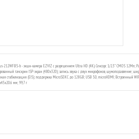
us-212WFBS-b - экшн-камера EZVIZ с разрешением Ultra HD (4K). Сенсорс 1/2.3" CMOS 12Мп; Разр
рованный тачскрин ISP-экран (480x320); запись звука с двух микрофонов, шумоподавление; широ
нная стабилизация (EIS); поддержка MicroSDXC до 128GB; USB 3.0, microHDMI; Встроенный WI
x45x20.6 мм; 99,7 г