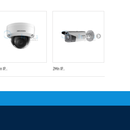
 IP...
2Мп IP...
IP...