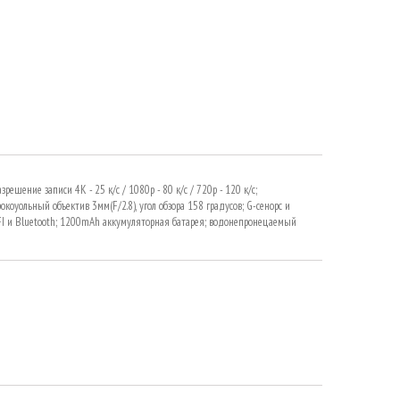
ешение записи 4K - 25 к/с / 1080p - 80 к/с / 720p - 120 к/с;
коуольный объектив 3мм(F/2.8), угол обзора 158 градусов; G-сенорс и
FI и Bluetooth; 1200mAh аккумуляторная батарея; водонепронецаемый