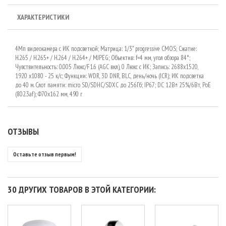
ХАРАКТЕРИСТИКИ
4Мп видеокамера с ИК подсветкой; Матрица: 1/3" progressive CMOS; Сжатие:
Н.265 / Н.265+ / H.264 / H.264+ / MJPEG; Объектив: f=4 мм, угол обзора 84°;
Чувствительность: 0.005 Люкс/F1.6 (AGC вкл), 0 Люкс с ИК; Запись: 2688х1520,
1920 x1080 - 25 к/с; Функции: WDR, 3D DNR, BLC, день/ночь (ICR); ИК подсветка
до 40 м. Слот памяти: micro SD/SDHC/SDXC до 256Гб; IP67; DC 12В± 25%/6Вт, PoE
(802.3af); Ф70х162 мм, 490 г
ОТЗЫВЫ
Оставьте отзыв первым!
30 ДРУГИХ ТОВАРОВ В ЭТОЙ КАТЕГОРИИ: