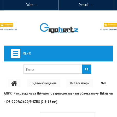
Войти
Русский
МЕНЮ
+
ВИДЕОНАБЛЮДЕНИЕ
+
БЕСПРОВОДНОЕ ОБОРУДОВАНИЕ
Видеонаблюдение
Видеокамеры
2Мп
+
PON ОБОРУДОВАНИЕ
ANPR IP видеокамера Hikvision c вариофокальным объективом - Hikvision
ОПТОВОЛОКОННОЕ ОБОРУДОВАНИЕ
- iDS-2CD7A26G0/P-IZHS (2.8-12 мм)
+
КАБЕЛЬНАЯ ПРОДУКЦИЯ