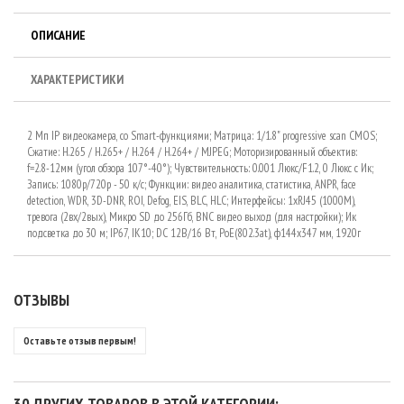
ОПИСАНИЕ
ХАРАКТЕРИСТИКИ
2 Мп IP видеокамера, со Smart-функциями; Матрица: 1/1.8" progressive scan CMOS;
Сжатие: H.265 / H.265+ / H.264 / H.264+ / MJPEG; Моторизированный объектив:
f=2.8-12мм (угол обзора 107°-40°); Чувствительность: 0.001 Люкс/F1.2, 0 Люкс c Ик;
Запись: 1080р/720p - 50 к/с; Функции: видео аналитика, статистика, ANPR, face
detection, WDR, 3D-DNR, ROI, Defog, EIS, BLC, HLC; Интерфейсы: 1xRJ45 (1000M),
тревога (2вх/2вых), Микро SD до 256Гб, BNC видео выход (для настройки); Ик
подсветка до 30 м; IP67, IK10; DC 12В/16 Вт, PoE(802.3at), ф144х347 мм, 1920г
ОТЗЫВЫ
Оставьте отзыв первым!
30 ДРУГИХ ТОВАРОВ В ЭТОЙ КАТЕГОРИИ: