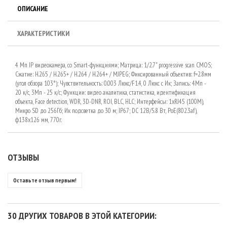
ОПИСАНИЕ
ХАРАКТЕРИСТИКИ
4 Мп IP видеокамера, со Smart-функциями; Матрица: 1/2.7" progressive scan CMOS;
Сжатие: H.265 / H.265+ / H.264 / H.264+ / MJPEG; Фиксированный объектив: f=2.8мм
(угол обзора 103°); Чувствительность: 0.003 Люкс/F1.4, 0 Люкс c Ик; Запись: 4Мп -
20 к/c, 3Мп - 25 к/с; Функции: видео аналитика, статистика, идентификация
объекта, Face detection, WDR, 3D-DNR, ROI, BLC, HLC; Интерфейсы: 1xRJ45 (100M),
Микро SD до 256Гб; Ик подсветка до 30 м; IP67; DC 12В/5.8 Вт, PoE(802.3af),
ф138х126 мм, 770г.
ОТЗЫВЫ
Оставьте отзыв первым!
30 ДРУГИХ ТОВАРОВ В ЭТОЙ КАТЕГОРИИ: