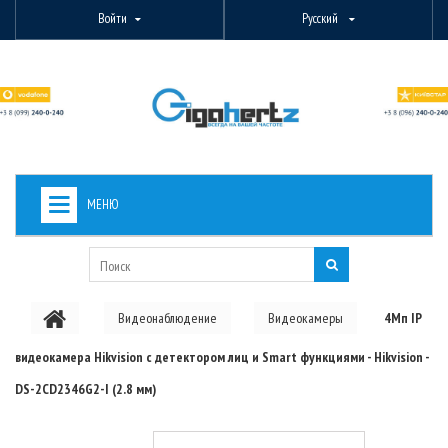
Войти
Русский
МЕНЮ
+
ВИДЕОНАБЛЮДЕНИЕ
+
БЕСПРОВОДНОЕ ОБОРУДОВАНИЕ
Видеонаблюдение
Видеокамеры
4Мп IP
+
PON ОБОРУДОВАНИЕ
видеокамера Hikvision c детектором лиц и Smart функциями - Hikvision -
ОПТОВОЛОКОННОЕ ОБОРУДОВАНИЕ
DS-2CD2346G2-I (2.8 мм)
+
КАБЕЛЬНАЯ ПРОДУКЦИЯ