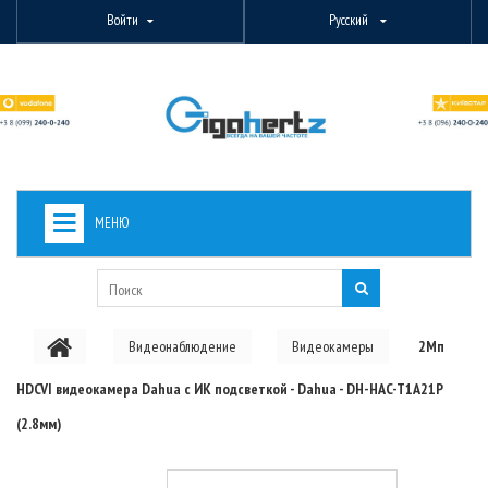
Войти
Русский
МЕНЮ
+
ВИДЕОНАБЛЮДЕНИЕ
+
БЕСПРОВОДНОЕ ОБОРУДОВАНИЕ
Видеонаблюдение
Видеокамеры
2Мп
+
PON ОБОРУДОВАНИЕ
HDCVI видеокамера Dahua с ИК подсветкой - Dahua - DH-HAC-T1A21P
ОПТОВОЛОКОННОЕ ОБОРУДОВАНИЕ
(2.8мм)
+
КАБЕЛЬНАЯ ПРОДУКЦИЯ