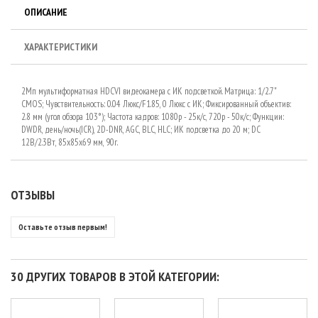
ОПИСАНИЕ
ХАРАКТЕРИСТИКИ
2Мп мультиформатная HDCVI видеокамера с ИК подсветкой. Матрица: 1/2.7"
CMOS; Чувствительность: 0.04 Люкс/F1.85, 0 Люкс с ИК; Фиксированный объектив:
2.8 мм (угол обзора 103°); Частота кадров: 1080p - 25к/с, 720p - 50к/с; Функции:
DWDR, день/ночь(ICR), 2D-DNR, AGC, BLC, HLC; ИК подсветка до 20 м; DC
12В/2.3Вт, 85х85х69 мм, 90г.
ОТЗЫВЫ
Оставьте отзыв первым!
30 ДРУГИХ ТОВАРОВ В ЭТОЙ КАТЕГОРИИ: