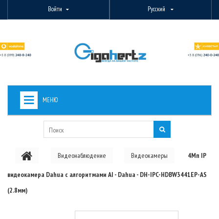
Войти
Русский
МЕНЮ
+
ВИДЕОНАБЛЮДЕНИЕ
+
БЕСПРОВОДНОЕ ОБОРУДОВАНИЕ
Видеонаблюдение
Видеокамеры
4Мп IP
+
PON ОБОРУДОВАНИЕ
видеокамера Dahua с алгоритмами AI - Dahua - DH-IPC-HDBW3441EP-AS
ОПТОВОЛОКОННОЕ ОБОРУДОВАНИЕ
(2.8мм)
+
КАБЕЛЬНАЯ ПРОДУКЦИЯ