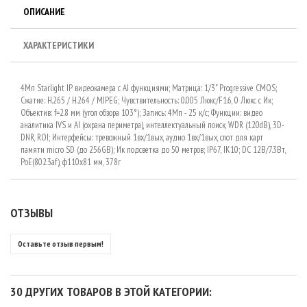
ОПИСАНИЕ
ХАРАКТЕРИСТИКИ
4Мп Starlight IP видеокамера с AI функциями; Матрица: 1/3" Progressive CMOS;
Сжатие: H.265 / H.264 / MJPEG; Чувствительность: 0.005 Люкс/F1.6, 0 Люкс c Ик;
Объектив: f=2.8 мм (угол обзора 103°); Запись: 4Мп - 25 к/с; Функции: видео
аналитика IVS и AI (охрана периметра), интеллектуальный поиск, WDR (120dB), 3D-
DNR, ROI; Интерфейсы: тревожный 1вх/1вых, аудио 1вх/1вых, слот для карт
памяти micro SD (до 256GB); Ик подсветка до 50 метров; IP67, IK10; DC 12В/7.3Вт,
PoE(802.3af), ф110х81 мм, 378г
ОТЗЫВЫ
Оставьте отзыв первым!
30 ДРУГИХ ТОВАРОВ В ЭТОЙ КАТЕГОРИИ: