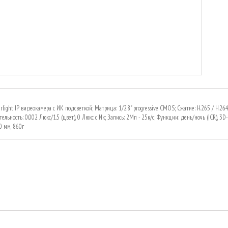
light IP видеокамера с ИК подсветкой; Матрица: 1/2.8" progressive CMOS; Сжатие: H.265 / H.264 
ельность: 0.002 Люкс/1.5 (цвет), 0 Люкс с Ик; Запись: 2Мп - 25к/с; Функции: день/ночь (ICR), 3D-
 мм, 860г