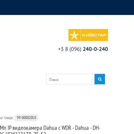
од товара:
99-00002010
Mп IP видеокамера Dahua с WDR - Dahua - DH-