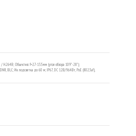
/ H.264B; Объектив: f=2.7-13.5мм (угол обзора 109˚-28˚);
DNR, BLC; Ик подсветка до 60 м; IP67, DC 12В/9.64Вт, PoE (802.3af),