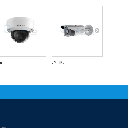
 IP...
2Мп IP...
IP...