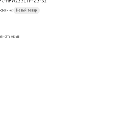
PC-HFW2231TP-ZS-S2
остояние:
Новый товар
аписать отзыв