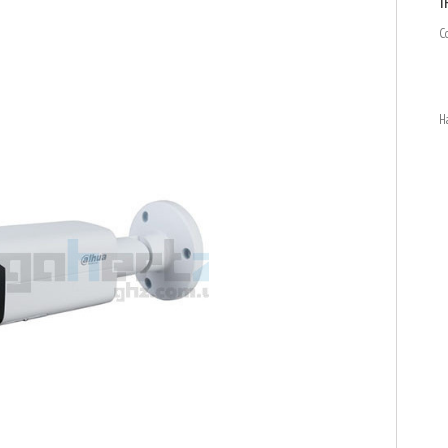
I
С
Н