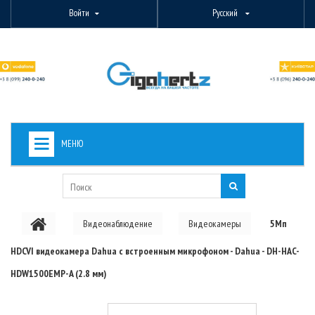
Войти
Русский
МЕНЮ
+
ВИДЕОНАБЛЮДЕНИЕ
+
БЕСПРОВОДНОЕ ОБОРУДОВАНИЕ
Видеонаблюдение
Видеокамеры
5Мп
+
PON ОБОРУДОВАНИЕ
HDCVI видеокамера Dahua с встроенным микрофоном - Dahua - DH-HAC-
ОПТОВОЛОКОННОЕ ОБОРУДОВАНИЕ
HDW1500EMP-A (2.8 мм)
+
КАБЕЛЬНАЯ ПРОДУКЦИЯ