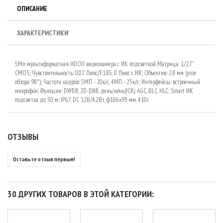
ОПИСАНИЕ
ХАРАКТЕРИСТИКИ
5Мп мультиформатная HDCVI видеокамера с ИК подсветкой. Матрица: 1/2.7"
CMOS; Чувствительность: 0.02 Люкс/F1.85, 0 Люкс с ИК; Объектив: 2.8 мм (угол
обзора 98°); Частота кадров: 5МП - 20к/с, 4МП - 25к/с; Интерфейсы: встроенный
микрофон; Функции: DWDR, 2D-DNR, день/ночь(ICR), AGC, BLC, HLC; Smart ИК
подсветка до 50 м; IP67, DC 12В/4.2Вт, ф106x93 мм, 410г.
ОТЗЫВЫ
Оставьте отзыв первым!
30 ДРУГИХ ТОВАРОВ В ЭТОЙ КАТЕГОРИИ: