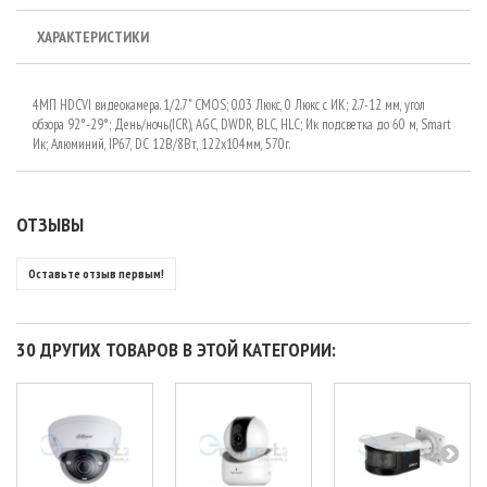
ХАРАКТЕРИСТИКИ
4МП HDCVI видеокамера. 1/2.7" CMOS; 0.03 Люкс, 0 Люкс с ИК; 2.7-12 мм, угол
обзора 92°-29°; День/ночь(ICR), AGC, DWDR, BLC, HLC; Ик подсветка до 60 м, Smart
Ик; Алюминий, IP67, DC 12В/8Вт, 122x104мм, 570г.
ОТЗЫВЫ
Оставьте отзыв первым!
30 ДРУГИХ ТОВАРОВ В ЭТОЙ КАТЕГОРИИ: