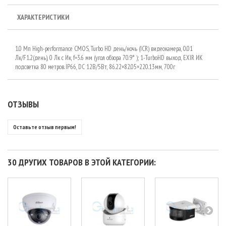
ХАРАКТЕРИСТИКИ
1.0 Мп High-performance CMOS, Turbo HD день/ночь (ICR) видеокамера, 0.01
Лк/F1.2(день), 0 Лк c Ик, f=3.6 мм (угол обзора 70.9° ); 1-TurboHD выход, EXIR ИК
подсветка 80 метров. IP66, DC 12В/5Вт, 86.22×82.05×220.13мм, 700г
ОТЗЫВЫ
Оставьте отзыв первым!
30 ДРУГИХ ТОВАРОВ В ЭТОЙ КАТЕГОРИИ: