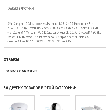
ХАРАКТЕРИСТИКИ
5Мп Starlight HDCVI видеокамера. Матрица: 1/2.8" CMOS; Разрешение: 5 Мп,
2592(H) x 1944(V). Чувствительность: 0.005 Люкс, 0 Люкс с ИК; Объектив: 2.8 мм,
угол обзора 98°; Функции: WDR 120дБ, день/ночь(ICR), 2D/3D-DNR, AWB, AGC, BLC;
Встроенный микрофон; Ик подсветка до 50 метров, Smart Ик; Материал:
алюминий, IP67, DC 12В±30%/7 Вт, Φ106х99,2 мм, 480г.
ОТЗЫВЫ
Оставьте отзыв первым!
30 ДРУГИХ ТОВАРОВ В ЭТОЙ КАТЕГОРИИ: