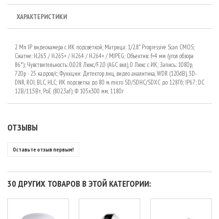
ХАРАКТЕРИСТИКИ
2 Мп IP видеокамера с ИК подсветкой; Матрица: 1/2.8" Progressive Scan CMOS;
Сжатие: Н.265 / Н.265+ / H.264 / H.264+ / MJPEG; Объектив: f=4 мм (угол обзора
86°); Чувствительность: 0.028 Люкс/F2.0 (AGC вкл), 0 Люкс с ИК; Запись: 1080р,
720р - 25 кадров/с; Функции: Детектор лиц, видео аналитика, WDR (120dB), 3D-
DNR, ROI, BLC, HLC; ИК подсветка до 80 м. micro SD/SDHC/SDXC до 128Гб; IP67; DC
12В/11.5Вт, PoE (802.3af); Ф 105х300 мм, 1180г
ОТЗЫВЫ
Оставьте отзыв первым!
30 ДРУГИХ ТОВАРОВ В ЭТОЙ КАТЕГОРИИ: