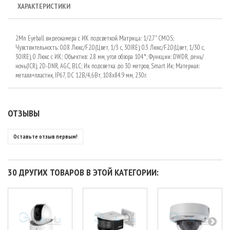
ХАРАКТЕРИСТИКИ
2Мп Eyeball видеокамера с ИК подсветкой. Матрица: 1/2.7" CMOS;
Чувствительность: 0.08 Люкс/F2.0(Цвет, 1/3 с, 30IRE), 0.3 Люкс/F2.0(Цвет, 1/30 с,
30IRE), 0 Люкс с ИК; Объектив: 2.8 мм, угол обзора 104°; Функции: DWDR, день/
ночь(ICR), 2D-DNR, AGC, BLC; Ик подсветка до 30 метров, Smart Ик; Материал:
металл+пластик, IP67, DC 12В/4,6Вт, 108х84.9 мм, 230г.
ОТЗЫВЫ
Оставьте отзыв первым!
30 ДРУГИХ ТОВАРОВ В ЭТОЙ КАТЕГОРИИ: