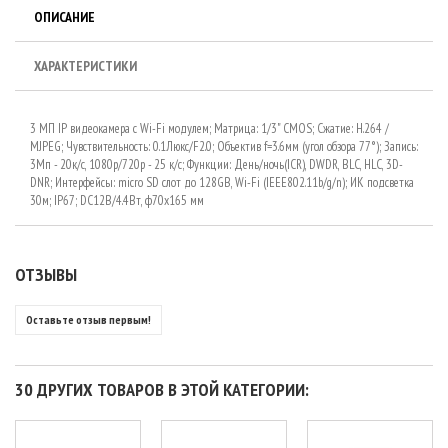
ОПИСАНИЕ
ХАРАКТЕРИСТИКИ
3 МП IP видеокамера с Wi-Fi модулем; Матрица: 1/3" CMOS; Сжатие: H.264 /
MJPEG; Чувствительность: 0.1Люкс/F2.0; Объектив f=3.6мм (угол обзора 77°); Запись:
3Мп - 20к/с, 1080p/720р - 25 к/с; Функции: День/ночь(ICR), DWDR, BLC, HLC, 3D-
DNR; Интерфейсы: micro SD слот до 128GB, Wi-Fi (IEEE802.11b/g/n); ИК подсветка
30м; IP67; DC12В/4.4Вт, ф70х165 мм
ОТЗЫВЫ
Оставьте отзыв первым!
30 ДРУГИХ ТОВАРОВ В ЭТОЙ КАТЕГОРИИ: