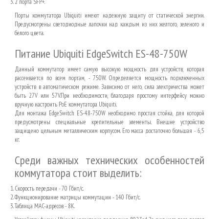
2 порта SFP+.
Порты коммутатора Ubiquiti имеют надежную защиту от статической энергии.
Предусмотрены светодиодные лапочки над каждым из них желтого, зеленого и
белого цвета.
Питание Ubiquiti EdgeSwitch ES-48-750W
Данный коммутатор имеет самую высокую мощность для устройств, которая
рассеивается по всем портам, - 750W. Определяется мощность подключенных
устройств в автоматическом режиме. Зависимо от него, сила электричества может
быть 27V или 57V.При необходимости, благодаря простому интерфейсу можно
вручную настроить PoE коммутатора Ubiquiti.
Для монтажа EdgeSwitch ES-48-750W необходимо простая стойка, для которой
предусмотрены специальные крепительные элементы. Внешне устройство
защищено цельным металлическим корпусом. Его масса достаточно большая - 6,5
кг.
Среди важных технических особенностей
коммутатора стоит выделить:
Скорость передачи - 70 Гбит/с.
Функционирование матрицы коммутации - 140 Гбит/с.
Таблица MAC-адресов - 8К.