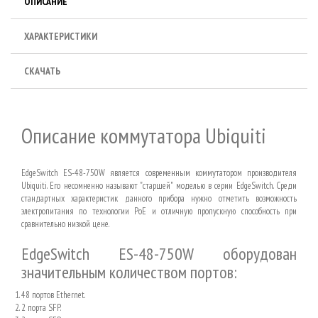
ОПИСАНИЕ
ХАРАКТЕРИСТИКИ
СКАЧАТЬ
Описание коммутатора Ubiquiti
EdgeSwitch ES-48-750W является современным коммутатором производителя
Ubiquiti. Его несомненно называют "старшей" моделью в серии EdgeSwitch. Среди
стандартных характеристик данного прибора нужно отметить возможность
электропитания по технологии PoE и отличную пропускную способность при
сравнительно низкой цене.
EdgeSwitch ES-48-750W оборудован
значительным количеством портов:
48 портов Ethernet.
2 порта SFP.