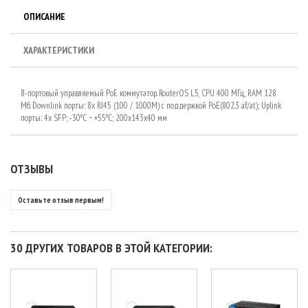
ОПИСАНИЕ
ХАРАКТЕРИСТИКИ
8-портовый управляемый PoE коммутатор. RouterOS L5, CPU 400 МГц, RAM 128
Мб. Downlink порты: 8x RJ45 (100 / 1000M) с поддержкой PoE(802.3 af/at); Uplink
порты: 4x SFP; -30ºC ~ +55ºC; 200x143x40 мм
ОТЗЫВЫ
Оставьте отзыв первым!
30 ДРУГИХ ТОВАРОВ В ЭТОЙ КАТЕГОРИИ: