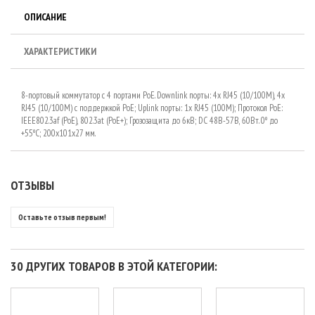
ОПИСАНИЕ
ХАРАКТЕРИСТИКИ
8-портовый коммутатор c 4 портами PoE. Downlink порты: 4х RJ45 (10/100M), 4х
RJ45 (10/100M) с поддержкой PoE; Uplink порты: 1x RJ45 (100M); Протокол PoE:
IEEE802.3af (PoE), 802.3at (PoE+); Грозозащита до 6кВ; DC 48В-57В, 60Вт. 0º до
+55ºC; 200х101х27 мм.
ОТЗЫВЫ
Оставьте отзыв первым!
30 ДРУГИХ ТОВАРОВ В ЭТОЙ КАТЕГОРИИ: