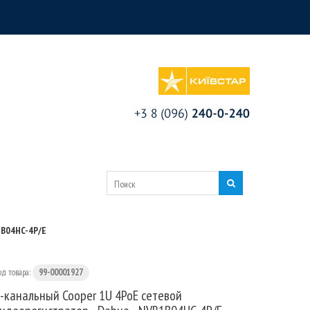
1B04HC-4P/E
од товара:
99-00001927
-канальный Cooper 1U 4PoE сетевой