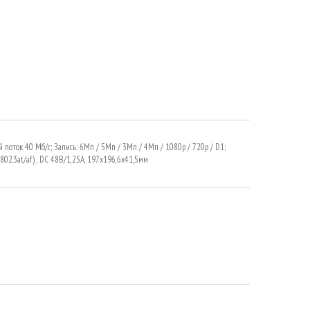
 поток 40 Мб/с; Запись: 6Мп / 5Мп / 3Мп / 4Мп / 1080р / 720p / D1;
802.3at/af) , DC 48В/1,25A, 197х196,6х41,5мм