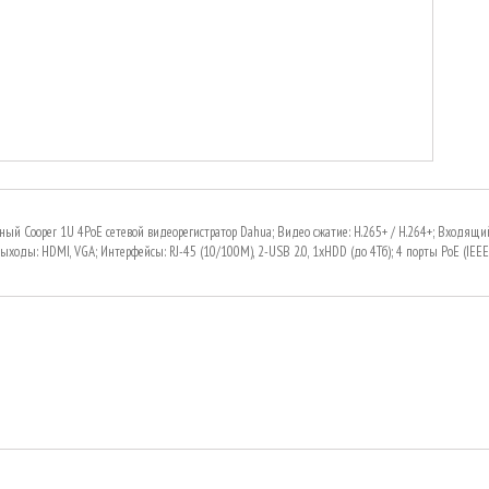
ный Cooper 1U 4PoE сетевой видеорегистратор Dahua; Видео сжатие: H.265+ / H.264+; Входящий
ыходы: HDMI, VGA; Интерфейсы: RJ-45 (10/100М), 2-USB 2.0, 1хHDD (до 4Тб); 4 порты PoE (IEEE