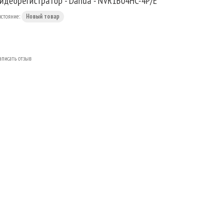
идеорегистратор - Dahua - NVR1B04HC-4P/E
остояние:
Новый товар
аписать отзыв