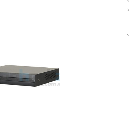
в
С
Н