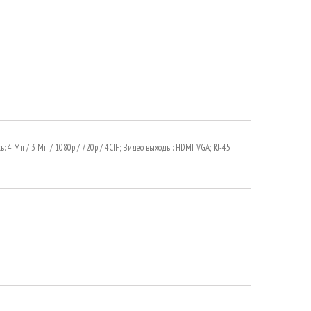
сь: 4 Mп / 3 Mп / 1080p / 720p / 4CIF; Видео выходы: HDMI, VGA; RJ-45