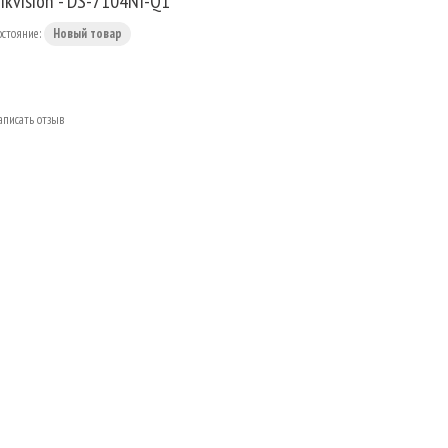
ikvision - DS-7104NI-Q1
остояние:
Новый товар
аписать отзыв