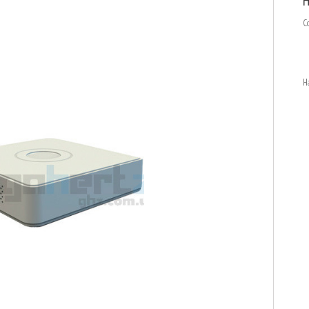
H
С
Н