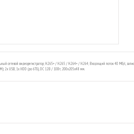
ьный сетевой видеорегистратор; H.265+ / H.265 / H.264+ / H.264; Входящий поток 40 Мб/с, запи
M); 2х USB, 1х HDD (до 6ТБ), DC 12В / 10Вт, 200х205х48 мм.